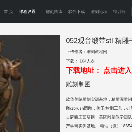
首 页
课程设置
雕刻图库
软件下载
雕刻论坛
特训营
052观音缎带stl 
上传作者：
雕刻教程网
下载：
164人次
下载地址：
点击进入
雕刻制图
欣华美院雕刻实训基地，精雕圆雕制
雕/zbrush圆雕，仿玉/树脂工艺，
古牌匾工艺培训；美院雕塑教学团队
产学研实训基地。 电话（微）186549