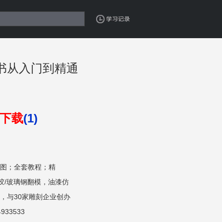
精雕书从入门到精通
下载
(1)
图；全套教程；精
硅胶/玻璃钢翻模，油漆仿
，与30家雕刻企业创办
33533