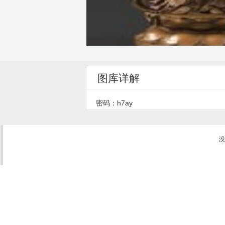
图库详解
密码：h7ay
没