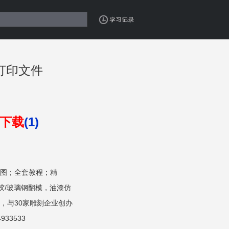
D打印文件
下载
(1)
图；全套教程；精
硅胶/玻璃钢翻模，油漆仿
，与30家雕刻企业创办
33533