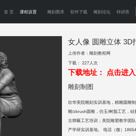
首 页
课程设置
雕刻图库
软件下载
雕刻论坛
特训营
女人像 圆雕立体 3
上传作者：
雕刻教程网
下载：
227人次
下载地址：
点击进入
雕刻制图
欣华美院雕刻实训基地，精雕圆雕制
雕/zbrush圆雕，仿玉/树脂工艺，
古牌匾工艺培训；美院雕塑教学团队
产学研实训基地。 电话（微）186549