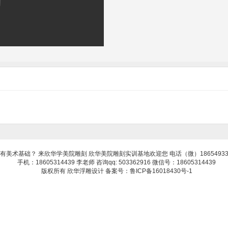
有美术基础？ 来欣华学美院雕刻 欣华美院雕刻实训基地欢迎您 电话（微）18654933
手机：18605314439 李老师 咨询qq: 503362916 微信号：18605314439
版权所有 欣华浮雕设计 备案号：鲁ICP备16018430号-1