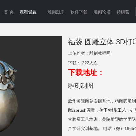
首 页
课程设置
雕刻图库
软件下载
雕刻论坛
特训营
福袋 圆雕立体 3D打
上传作者：
雕刻教程网
下载：
222人次
下载地址：
雕刻制图
欣华美院雕刻实训基地，精雕圆雕制
雕/zbrush圆雕，仿玉/树脂工艺，
古牌匾工艺培训；美院雕塑教学团队
产学研实训基地。 电话（微）186549