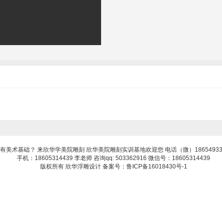
有美术基础？ 来欣华学美院雕刻 欣华美院雕刻实训基地欢迎您 电话（微）18654933
手机：18605314439 李老师 咨询qq: 503362916 微信号：18605314439
版权所有 欣华浮雕设计 备案号：鲁ICP备16018430号-1