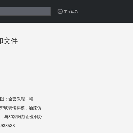
印文件
图；全套教程；精
硅胶/玻璃钢翻模，油漆仿
，与30家雕刻企业创办
33533