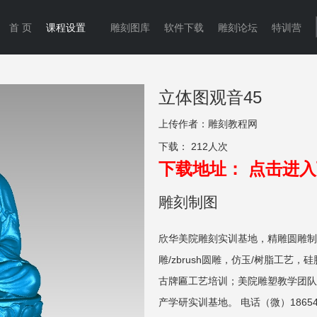
首 页
课程设置
雕刻图库
软件下载
雕刻论坛
特训营
立体图观音45
上传作者：
雕刻教程网
下载：
212人次
下载地址：
点击进入
雕刻制图
欣华美院雕刻实训基地，精雕圆雕制
雕/zbrush圆雕，仿玉/树脂工艺，
古牌匾工艺培训；美院雕塑教学团队
产学研实训基地。 电话（微）186549