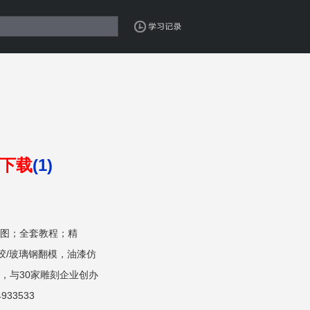
下载
(1)
图；全套教程；精
硅胶/玻璃钢翻模，油漆仿
，与30家雕刻企业创办
33533