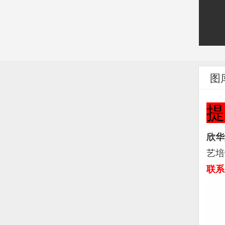
图
提
欣华
艺培
联系