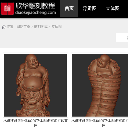
首页
浮雕图
立体图
位置
网站首页
>
雕刻图库
>
立体图
木雕核雕摆件弥勒200立体圆雕图3D打印文
木雕核雕摆件弥勒199立体圆雕图3D
件
件