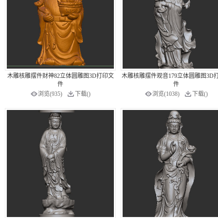
木雕核雕摆件财神82立体圆雕图3D打印文
木雕核雕摆件观音179立体圆雕图3D
件
件
浏览(935)
下载()
浏览(1038)
下载()