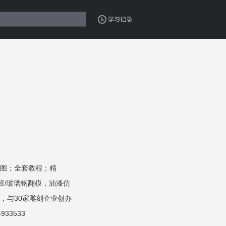
图；全套教程；精
硅胶/玻璃钢翻模，油漆仿
，与30家雕刻企业创办
33533