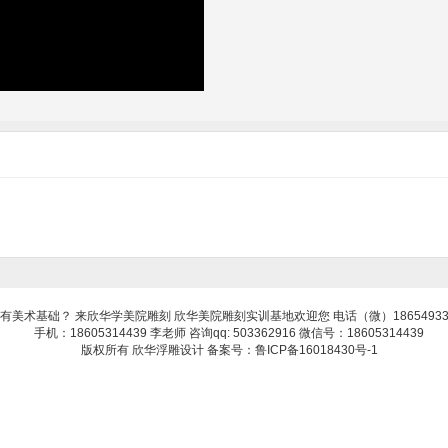
有美术基础？ 来欣华学美院雕刻 欣华美院雕刻实训基地欢迎您 电话（微）18654933
手机：18605314439 李老师 咨询qq: 503362916 微信号：18605314439
版权所有 欣华浮雕设计 备案号：鲁ICP备16018430号-1