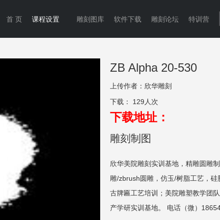
首 页
课程设置
雕刻图库
软件下载
雕刻论坛
特训营
ZB Alpha 20-530
上传作者：
欣华雕刻
下载：
129人次
下载地址：
雕刻制图
欣华美院雕刻实训基地，精雕圆雕制
雕/zbrush圆雕，仿玉/树脂工艺，
古牌匾工艺培训；美院雕塑教学团队
产学研实训基地。 电话（微）186549