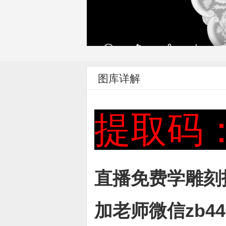
图库详解
提取码：
直播免费学雕刻
加老师微信zb445