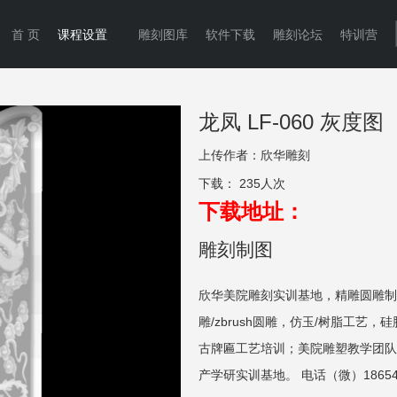
首 页
课程设置
雕刻图库
软件下载
雕刻论坛
特训营
龙凤 LF-060 灰度图
上传作者：
欣华雕刻
下载：
235人次
下载地址：
雕刻制图
欣华美院雕刻实训基地，精雕圆雕制
雕/zbrush圆雕，仿玉/树脂工艺，
古牌匾工艺培训；美院雕塑教学团队
产学研实训基地。 电话（微）186549