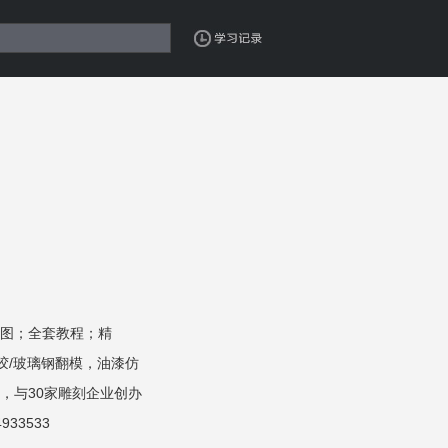
图；全套教程；精
硅胶/玻璃钢翻模，油漆仿
，与30家雕刻企业创办
33533