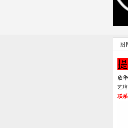
图
提
欣华
艺培
联系