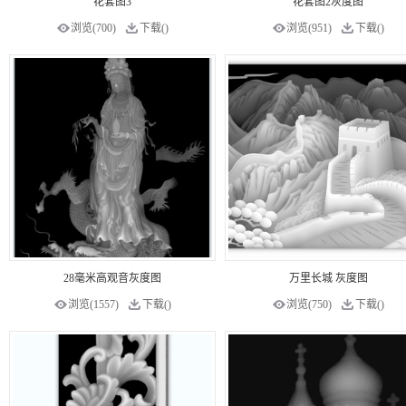
花套图3
花套图2灰度图
浏览(700)
下载()
浏览(951)
下载()
28毫米高观音灰度图
万里长城 灰度图
浏览(1557)
下载()
浏览(750)
下载()