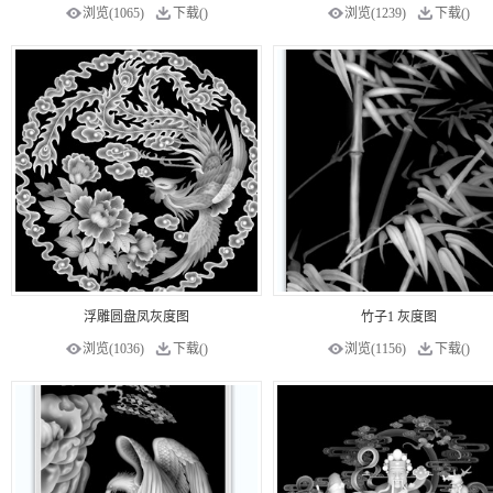
浏览(1065)
下载()
浏览(1239)
下载()
浮雕圆盘凤灰度图
竹子1 灰度图
浏览(1036)
下载()
浏览(1156)
下载()