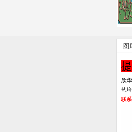
图
提
欣华
艺培
联系