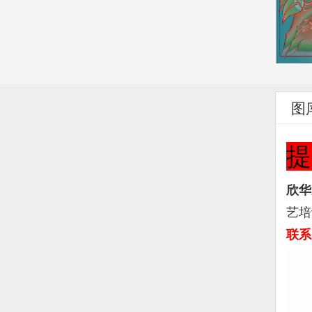
图
提
欣华
艺培
联系