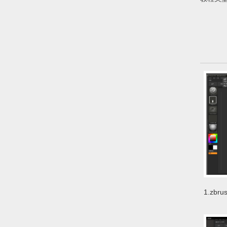
1.zb
zb_zb