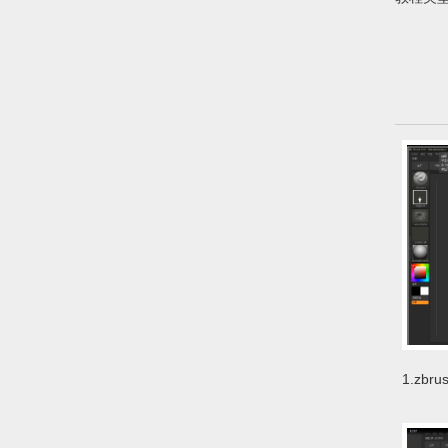
1.zb
zb_zb