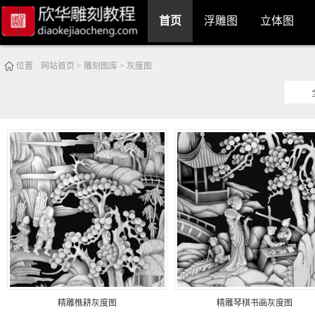
首页
浮雕图
立体图
位置
网站首页
>
雕刻图库
>
灰度图
精雕樵耕灰度图
精雕琴棋书画灰度图