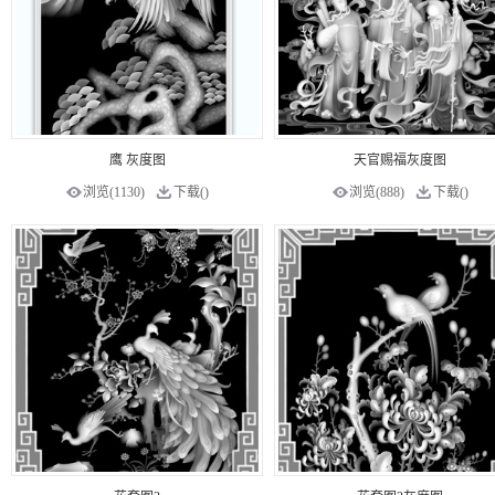
鹰 灰度图
天官赐福灰度图
浏览(1130)
下载()
浏览(888)
下载()